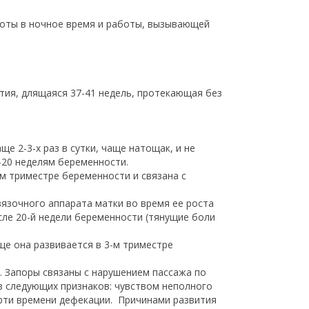
аботы в ночное время и работы, вызывающей
тия, длящаяся 37-41 недель, протекающая без
е 2-3-х раз в сутки, чаще натощак, и не
-20 неделям беременности.
м триместре беременности и связана с
язочного аппарата матки во время ее роста
сле 20-й недели беременности (тянущие боли
ще она развивается в 3-м триместре
. Запоры связаны с нарушением пассажа по
з следующих признаков: чувством неполного
рти времени дефекации. Причинами развития