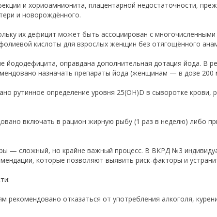
фекции и хориоамнионита, плацентарной недостаточности, пре
тери и новорождённого.
ольку их дефицит может быть ассоциирован с многочисленными
фолиевой кислоты для взрослых женщин без отягощённого анамн
не йододефицита, оправдана дополнительная дотация йода. В р
омендовано назначать препараты йода (женщинам — в дозе 200 мк
но рутинное определение уровня 25(ОН)D в сыворотке крови, 
вано включать в рацион жирную рыбу (1 раз в неделю) либо 
ры — сложный, но крайне важный процесс. В ВКРД №3 индивиду
мендации, которые позволяют выявить риск-факторы и устранит
ти:
ям рекомендовано отказаться от употребления алкоголя, курен