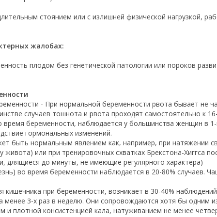
 длительным стоянием или с излишней физической нагрузкой, р
актерных жалобах:
нность плодом без генетической патологии или пороков разви
енности
ременности - При нормальной беременности рвота бывает не чащ
инстве случаев тошнота и рвота проходят самостоятельно к 16
 время беременности, наблюдается у большинства женщин в 1-
дствие гормональных изменений.
жет быть нормальным явлением как, например, при натяжении св
 живота) или при тренировочных схватках Брекстона-Хиггса по
, длящиеся до минуты, не имеющие регулярного характера)
знь) во время беременности наблюдается в 20-80% случаев. Ча
я кишечника при беременности, возникает в 30-40% наблюдений
а менее 3-х раз в неделю. Они сопровождаются хотя бы одним и
 и плотной консистенцией кала, натуживанием не менее четве