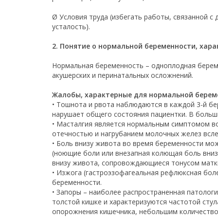
Ø Условия труда (избегать работы, связанной с
усталость).
2. Понятие о нормальной беременности, хар
Нормальная беременность – одноплодная береме
акушерских и перинатальных осложнений.
Жалобы, характерные для нормальной берем
• Тошнота и рвота наблюдаются в каждой 3-й бе
нарушает общего состояния пациентки. В больш
• Масталгия является нормальным симптомом во
отечностью и нагрубанием молочных желез всле
• Боль внизу живота во время беременности мо
(ноющие боли или внезапная колющая боль внизу
внизу живота, сопровождающиеся тонусом матки
• Изжога (гастроэзофагеальная рефлюксная боле
беременности.
• Запоры – наиболее распространенная патологи
толстой кишке и характеризуются частотой стул
опорожнения кишечника, небольшим количеством