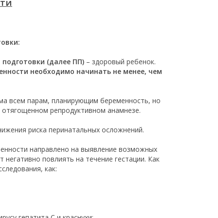
сти
товки:
 подготовки (далее ПП)
– здоровый ребенок.
енности необходимо начинать не менее, чем
ма всем парам, планирующим беременность, но
и отягощенном репродуктивном анамнезе.
ижения риска перинатальных осложнений.
менности направлено на выявление возможных
 негативно повлиять на течение гестации. Как
сследования, как:
русу гепатита C и краснухи;