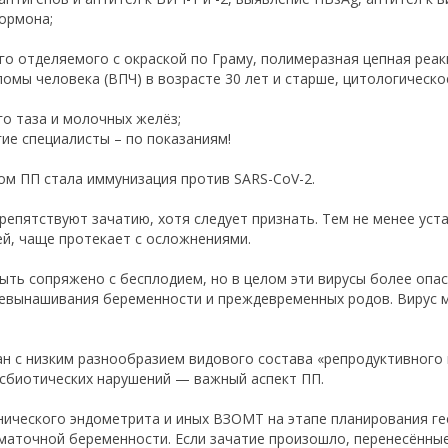
ормона;
о отделяемого с окраской по Граму, полимеразная цепная реак
ломы человека (ВПЧ) в возрасте 30 лет и старше, цитологическо
о таза и молочных желёз;
гие специалисты – по показаниям!
м ПП стала иммунизация против SARS-CoV-2.
препятствуют зачатию, хотя следует признать. Тем не менее уст
ей, чаще протекает с осложнениями.
ть сопряжено с бесплодием, но в целом эти вирусы более опасн
евынашивания беременности и преждевременных родов. Вирус м
н с низким разнообразием видового состава «репродуктивног
дисбиотических нарушений — важный аспект ПП.
ического эндометрита и иных ВЗОМТ на этапе планирования г
ематочной беременности. Если зачатие произошло, перенесённ