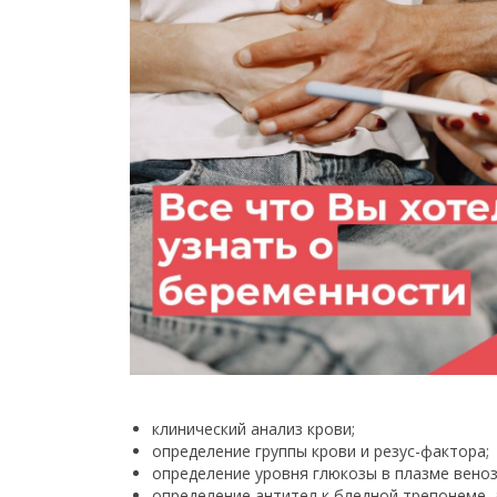
клинический анализ крови;
определение группы крови и резус-фактора;
определение уровня глюкозы в плазме веноз
определение антител к бледной трепонеме, а