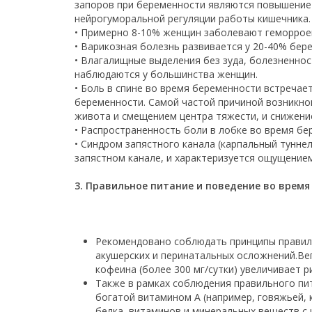
запоров при беременности являются повышение 
нейрогуморальной регуляции работы кишечника.
• Примерно 8-10% женщин заболевают геморрое
• Варикозная болезнь развивается у 20-40% бе
• Влагалищные выделения без зуда, болезненно
наблюдаются у большинства женщин.
• Боль в спине во время беременности встречает
беременности. Самой частой причиной возникнов
живота и смещением центра тяжести, и снижени
• Распространенность боли в лобке во время бер
• Синдром запястного канала (карпальный тунне
запястном канале, и характеризуется ощущением
3. Правильное питание и поведение во время
Рекомендовано соблюдать принципы правиль
акушерских и перинатальных осложнений.Ве
кофеина (более 300 мг/сутки) увеличивает 
Также в рамках соблюдения правильного пи
богатой витамином А (например, говяжьей, 
белка, витаминов и минеральных веществ с