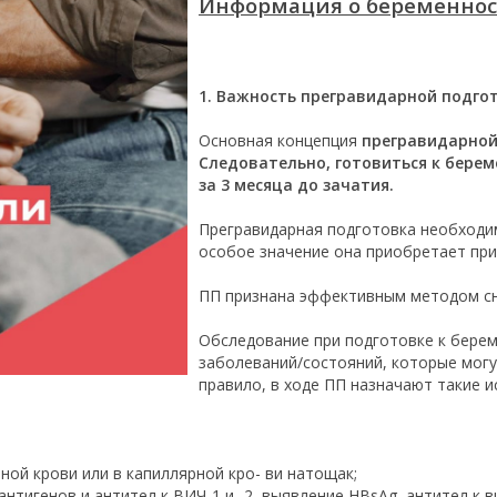
Информация о беременно
1. Важность прегравидарной подго
Основная концепция
прегравидарной
Следовательно, готовиться к берем
за 3 месяца до зачатия.
Прегравидарная подготовка необходи
особое значение она приобретает пр
ПП признана эффективным методом сн
Обследование при подготовке к бере
заболеваний/состояний, которые могут
правило, в ходе ПП назначают такие и
ной крови или в капиллярной кро- ви натощак;
нтигенов и антител к ВИЧ-1 и -2, выявление HBsAg, антител к ви