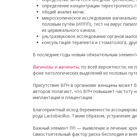
определение концентрации тиреотропного г
общий анализ мочи;
микроскопическое исследование вагинальног
половым путём (ИППП), тест на вирус папил
из цервикального канала;
ультразвуковое исследование органов малог
консультация терапевта и стоматолога, дру
В последние годы новым обязательным элементо
Вагинозы и вагиниты,
по всей вероятности, не 
фоне патологических выделений из половых пут
Присутствие ВПЧ в организме женщины может бы
авторов полагают, что ВПЧ повышает частоту н
имплантации и плацентации.
Благоприятный исход беременности ассоциирова
рода Lactobacillus. Таким образом, устранение 
Важный элемент ПП — выявление и лечение хрон
самостоятельный фактор риска бесплодия и вн