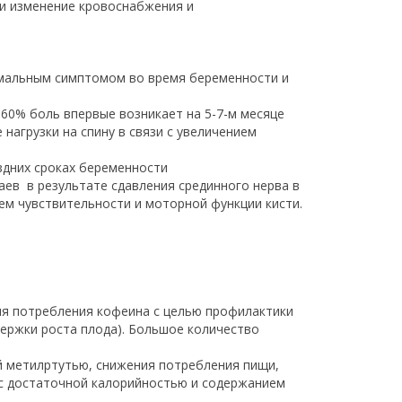
и изменение кровоснабжения и
ормальным симптомом во время беременности и
-60% боль впервые возникает на 5-7-м месяце
нагрузки на спину в связи с увеличением
оздних сроках беременности
аев в результате сдавления срединного нерва в
ем чувствительности и моторной функции кисти.
ия потребления кофеина с целью профилактики
держки роста плода). Большое количество
й метилртутью, снижения потребления пищи,
и с достаточной калорийностью и содержанием