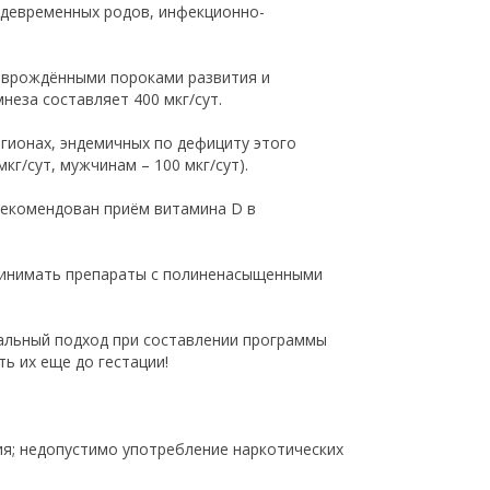
ждевременных родов, инфекционно-
 врождёнными пороками развития и
еза составляет 400 мкг/сут.
егионах, эндемичных по дефициту этого
г/сут, мужчинам – 100 мкг/сут).
рекомендован приём витамина D в
принимать препараты с полиненасыщенными
альный подход при составлении программы
ь их еще до гестации!
ия; недопустимо употребление наркотических