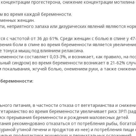
концентрации прогестерона, снижение концентрации мотилина 
м во время каждой беременности.
ременных женщин.
сти, неприятного запаха или дизурических явлений являются н
ся с частотой от 36 до 61%. Среди женщин с болью в спине у 47
ения боли в спине во время беременности является увеличение 
е тонуса мышц под влиянием релаксина.
еменности составляет 0,03-3%, и возникает, как правило, на п
льный синдром) во время беременности возникает в 21-62% случ
 покалывания, жгучей болью, онемением руки, а также снижени
 беременности:
ного питания, в частности отказа от вегетарианства и снижен
гетарианство во время беременности увеличивает риск ЗРП (за
риск прерывания беременности и рождения маловесных детей.
тания рекомендовано отказаться от потребления рыбы, богато
куриной утиной печени и продуктов из нее) и потребления пищ
 целью профилактики акушерских и перинатальных осложнений.