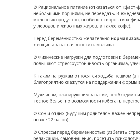
Ø Рациональное питание (отказаться от «фаст-ф
небольшими порциями, не переедать. В ежедне
молочных продуктов, особенно творога и кефир
углеводов и животных жиров, а также кофе).
Перед беременностью желательно
нормализова
женщины зачать и выносить малыша.
Ø Физические нагрузки для подготовки к берем
повышают стрессоустойчивость организма, улуч
К таким нагрузкам относятся ходьба пешком (в 
благоприятно скажутся на поддержании формы в
Мужчинам, планирующим зачатие, необходимо изб
тесное белье, по возможности избегать перегрев
Ø Сон и отдых (Будущим родителям важен непре
позже 22 часов)
Ø Стрессы перед беременностью (избегать стре
релаксации, самовнушения, посетить психологиче