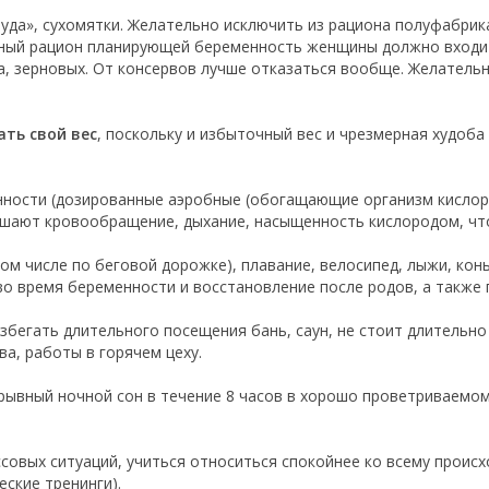
уда», сухомятки. Желательно исключить из рациона полуфабрика
вный рацион планирующей беременность женщины должно входит
а, зерновых. От консервов лучше отказаться вообще. Желатель
ть свой вес
, поскольку и избыточный вес и чрезмерная худоб
енности (дозированные аэробные (обогащающие организм кислор
шают кровообращение, дыхание, насыщенность кислородом, что
том числе по беговой дорожке), плавание, велосипед, лыжи, ко
о время беременности и восстановление после родов, а также
егать длительного посещения бань, саун, не стоит длительно 
а, работы в горячем цеху.
рывный ночной сон в течение 8 часов в хорошо проветриваемо
ссовых ситуаций, учиться относиться спокойнее ко всему прои
ские тренинги).