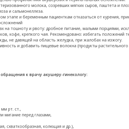
еризованного молока, созревших мягких сыров, паштета и плох
оза и сальмонеллеза.
ом этапе и беременным пациенткам отказаться от курения, при
 осложнений
х на тошноту и рвоту: дробное питание, малыми порциями, иск
ков, кофе, крепкого чая. Рекомендовано: избегать положений 
ды, не давящей на область желудка, при жалобах на изжогу.
ивность и добавить пищевые волокна (продукты растительного
обращения к врачу акушеру-гинекологу:
м рт. ст.,
ли мигание перед глазами,
я, схваткообразная, колющая и др.),