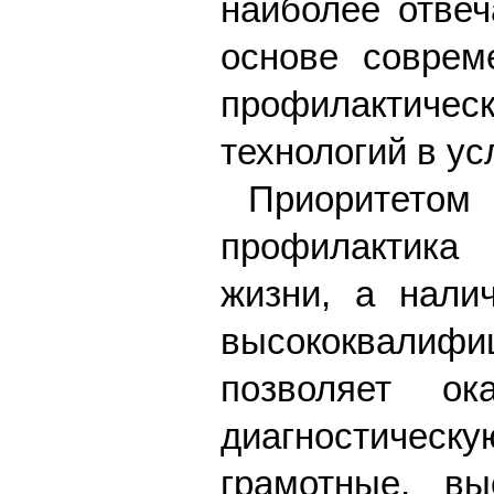
наиболее отве
основе соврем
профилактич
технологий в у
Приоритетом
профилактика 
жизни, а нали
высококвали
позволяет ок
диагностиче
грамотные, вы