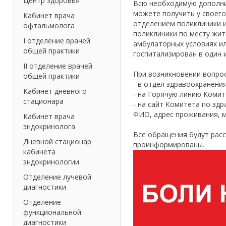
Центр здоровья
Всю необходимую дополни
можете получить у своего
Кабинет врача
отделением поликлиники и
офтальмолога
поликлиники по месту жи
I отделение врачей
амбулаторных условиях и
общей практики
госпитализирован в один 
II отделение врачей
При возникновении вопро
общей практики
- в отдел здравоохранения
Кабинет дневного
- на Горячую линию Комит
стационара
- на сайт Комитета по зд
ФИО, адрес проживания, м
Кабинет врача
эндокринолога
Все обращения будут рас
Дневной стационар
проинформированы.
кабинета
эндокринологии
Отделение лучевой
диагностики
Отделение
функциональной
диагностики