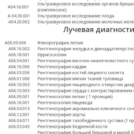
Ультразвуковое исследование органов брюшн
A04.16.001
(комплексное)
А 04.30.001
Ультразвуковое исследование плода
A04.20.002
Ультразвуковое исследование молочных желе
Лучевая диагност
A06.09.006
Флюорография легких
A06.16.002
Рентгенография желудка и двенадцатиперстн
A06.18.001
Ирригоскопия
А06.04.001
Рентгенография височно-нижнечелюстного с
А06.16.006
Рентгенография кардии
А06.03.056
Рентгенография костей лицевого скелета
А06.01.006
Рентгенография мягких тканей туловища
А06.16.003
Рентгенография пищеводного отверстия диа
А06.10.003
Рентгенография сердца с контрастирование
А06.09.001
Рентгеноскопия легких ( 1 проекция)
А06.16.001
Рентгеноскопия пищевода
А06.04.013
Рентгенография акромиально-ключичного со
А06.12.001
Рентгенография аорты
А06.04.011
Рентгенография тазобедренного сустава (1 п
А06.03.043
Рентгенография бедренной кости
Рентгенография большой берцовой и малой б