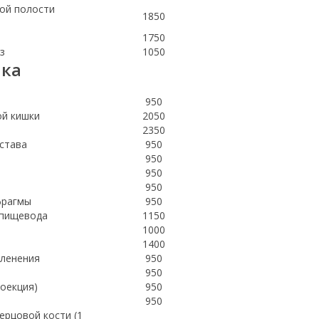
ой полости
1850
1750
з
1050
ика
950
ой кишки
2050
2350
устава
950
950
950
950
фрагмы
950
м пищевода
1150
1000
1400
членения
950
950
роекция)
950
950
ерцовой кости (1