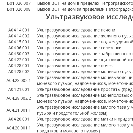
B01.026.007
Вызов ВОП на дом в пределах Петроградског
B01.026.008
Вызов ВОП на дом за пределами Петроградск
Ультразвуковое иссле
A04.14.001
Ультразвуковое исследование печени
A04.14.002
Ультразвуковое исследование желчного пузы
A04.15.001
Ультразвуковое исследование поджелудочно
A04.06.001
Ультразвуковое исследование селезенки
А04.30.003
Ультразвуковое исследование забрюшинного 
А04.22.001
Ультразвуковое исследование щитовидной ж
A04.28.001
Ультразвуковое исследование почек
A04.28.002
Ультразвуковое исследование мочевого пузы
Ультразвуковое исследование мочевыводящих
A04.28.002.1
мочевого пузыря, надпочечников, мочеточни
A04.21.001
Ультразвуковое исследование простаты (пре
Ультразвуковое исследование мочеполовых ор
A04.28.002.2
мочевого пузыря, надпочечников, мочеточни
Ультразвуковое исследование малого таза у 
A04.21.001.1
пузыря и предстательной железы)
A04.20.001
Ультразвуковое исследование матки и придат
Ультразвуковое исследование малого таза у 
A04.20.001.1
придатков и мочевого пузыря)