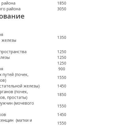
о района
1850
ого района
3050
дование
ря
1350
й железы
пространства
1250
елезы
1250
1250
ря
900
 путей (почек,
1550
ков)
дстательной железы)
1450
ганов (почек,
1850
ков, простаты)
мужчин (мочевого
1550
ков
1450
женщин (матки и
1550