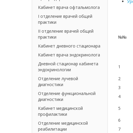
Ур
Кабинет врача офтальмолога
I отделение врачей общей
практики
II отделение врачей общей
практики
№№
Кабинет дневного стационара
Кабинет врача эндокринолога
Дневной стационар кабинета
1
эндокринологии
Отделение лучевой
2
диагностики
3
Отделение функциональной
4
диагностики
Кабинет медицинской
5
профилактики
6
Отделение медицинской
реабилитации
7