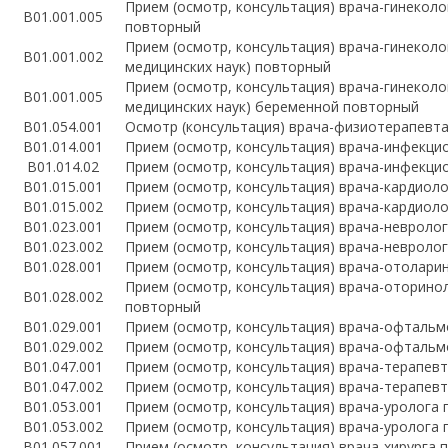
Прием (осмотр, консультация) врача-гинекол
В01.001.005
повторный
Прием (осмотр, консультация) врача-гинеколо
В01.001.002
медицинских наук) повторный
Прием (осмотр, консультация) врача-гинеколо
В01.001.005
медицинских наук) беременной повторный
B01.054.001
Осмотр (консультация) врача-физиотерапевт
B01.014.001
Прием (осмотр, консультация) врача-инфекци
В01.014.02
Прием (осмотр, консультация) врача-инфекци
B01.015.001
Прием (осмотр, консультация) врача-кардиол
B01.015.002
Прием (осмотр, консультация) врача-кардиол
B01.023.001
Прием (осмотр, консультация) врача-невроло
B01.023.002
Прием (осмотр, консультация) врача-невроло
B01.028.001
Прием (осмотр, консультация) врача-отолари
Прием (осмотр, консультация) врача-оторино
B01.028.002
повторный
B01.029.001
Прием (осмотр, консультация) врача-офталь
B01.029.002
Прием (осмотр, консультация) врача-офталь
B01.047.001
Прием (осмотр, консультация) врача-терапев
B01.047.002
Прием (осмотр, консультация) врача-терапев
B01.053.001
Прием (осмотр, консультация) врача-уролога
B01.053.002
Прием (осмотр, консультация) врача-уролога
B01.057.001
Прием (осмотр, консультация) врача-хирурга 