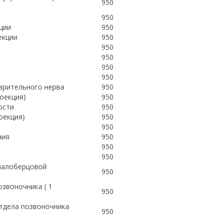
950
950
ции
950
екции
950
950
950
950
950
 зрительного нерва
950
оекция)
950
кости
950
оекция)
950
950
ния
950
950
950
малоберцовой
950
звоночника ( 1
950
отдела позвоночника
950