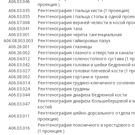
А06.03.046
проекция )
А06.03.035
Рентгенография I пальца кисти (1 проекция)
А06.03.055
Рентгенография I пальца стопы в одной проек
А06.07.008
Рентгенография верхней челюсти в косой про
А06.03.041
Рентгенография таза
А06.03.001
Рентгенография черепа тангенциальная
A06.08.003.003
Рентгенография гайморовых пазух
А06.26.001
Рентгенография глазницы
А06.26.002
Рентгенография глазного отверстия и канала
А06.04.012
Рентгенография голеностопного сустава (1 пр
А06.03.042
Рентгенография головки и шейки бедренной 
А06.03.027
Рентгенография головки плечевой кости (1 пр
А06.08.002
Рентгенография гортани и трахеи
А06.04.014
Рентгенография грудино-ключичного сочлене
А06.03.024
Рентгенография грудины
А06.03.044
Рентгенография диафиза бедренной кости
Рентгенография диафиза большеберцовой и 
А06.03.047
костей
Рентгенография шейно-дорсального отдела по
А06.03.011
проекция)
Рентгенография поясничного и крестцового 
А06.03.016
(1 проекция )