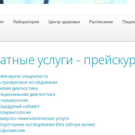
ия
Лаборатория
Центр здоровья
Расписание
Пацие
атные услуги - прейску
иём врача специалиста
ьтразвуковое исследование
чевая диагностика
нкциональная диагностика
тальмология
оцедурный кабинет
оларингология
ушерско-гинекологические услуги
бораторные исследования (без забора крови)
офкомиссия