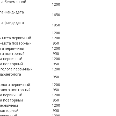
ога беременной
1200
га (кандидата
1650
га (кандидата
1850
а
1200
ониста первичный
1200
ониста повторный
950
ога первичный
1200
ога повторный
950
га первичный
1200
га повторный
950
нголога первичный
1200
ларинголога
950
молога первичный
1200
молога повторный
950
та первичный
1200
та повторный
950
 первичный
1200
 повторный
950
первичный
1200