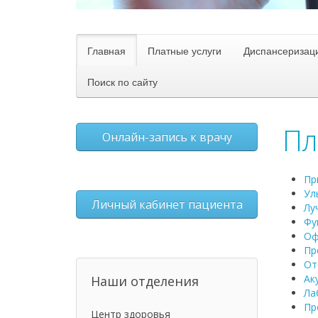
Главная
Платные услуги
Диспансеризац
Поиск по сайту
Пл
Онлайн-запись к врачу
Пр
Ул
Личный кабинет пациента
Лу
Фу
Оф
Пр
От
Ак
Наши отделения
Ла
Пр
Центр здоровья