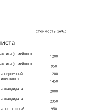
Стоимость (руб.)
листа
рактики (семейного
1200
рактики (семейного
950
ога первичный
1200
-гинеколога
1450
га (кандидата
2000
га (кандидата
2350
ога повторный
950