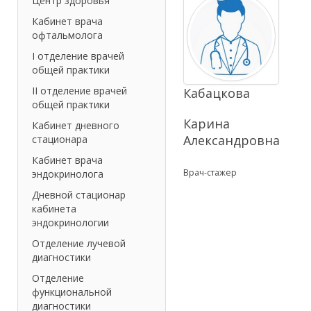
Центр здоровья
Кабинет врача
офтальмолога
I отделение врачей
общей практики
II отделение врачей
Кабацкова
общей практики
Карина
Кабинет дневного
Александровна
стационара
Кабинет врача
Врач-стажер
эндокринолога
Дневной стационар
кабинета
эндокринологии
Отделение лучевой
диагностики
Отделение
функциональной
диагностики