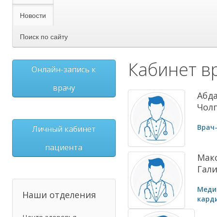
Новости
Поиск по сайту
Кабинет в
Онлайн-запись к
врачу
Абд
Чол
Врач
Личный кабинет
пациента
Мак
Гал
Меди
Наши отделения
кард