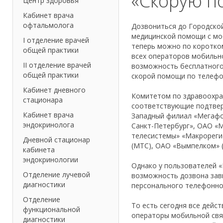
«Скорую п
Центр здоровья
Кабинет врача
офтальмолога
Дозвониться до Городской
медицинской помощи с мо
I отделение врачей
теперь можно по коротко
общей практики
всех операторов мобильно
II отделение врачей
возможность бесплатного
общей практики
скорой помощи по телеф
Кабинет дневного
Комитетом по здравоохр
стационара
соответствующие подтвер
Кабинет врача
Западный филиал «Мегафо
эндокринолога
Санкт-Петербург», ОАО «
телесистемы» «Макрореги
Дневной стационар
(МТС), ОАО «Вымпелком» (
кабинета
эндокринологии
Однако у пользователей 
Отделение лучевой
возможность дозвона зав
диагностики
персонального телефонно
Отделение
То есть сегодня все дейс
функциональной
операторы мобильной свя
диагностики