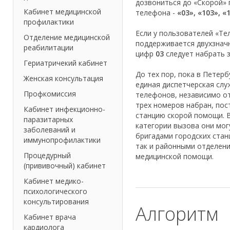
дозвониться до «Скорой»
Кабинет медицинской
телефона -
«03», «103», «
профилактики
Если у пользователей «Тел
Отделение медицинской
поддерживается двухзначн
реабилитации
цифр
03
следует набрать з
Гериатричекий кабинет
До тех пор, пока в Петерб
Женская консультация
единая диспетчерская служ
Профкомиссия
телефонов, независимо от 
трех номеров набран, пос
Кабинет инфекционно-
станцию скорой помощи. 
паразитарных
категории вызова они мог
заболеваний и
бригадами городских стан
иммунопрофилактики
так и районными отделен
Процедурный
медицинской помощи.
(прививочный) кабинет
Кабинет медико-
психологического
консультирования
Алгоритм
Кабинет врача
кардиолога