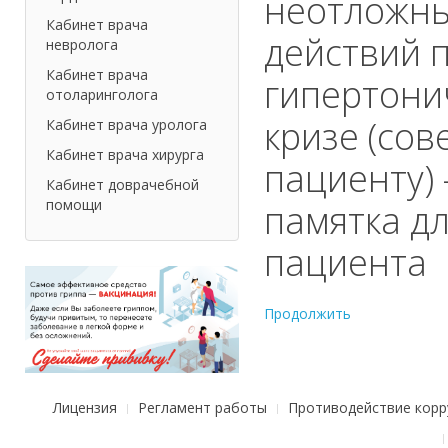
неотложн
Кабинет врача
действий 
невролога
Кабинет врача
гипертони
отоларинголога
кризе (сов
Кабинет врача уролога
Кабинет врача хирурга
пациенту) 
Кабинет доврачебной
помощи
памятка д
пациента
Продолжить
Лицензия
Регламент работы
Противодействие корр