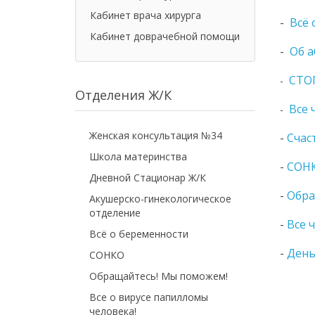
Кабинет врача хирурга
-
Всё 
Кабинет доврачебной помощи
-
Об 
СТО
-
Отделения Ж/К
Все 
-
Женская консультация №34
-
Счас
Школа материнства
-
СОН
Дневной Стационар Ж/К
-
Обра
Акушерско-гинекологическое
отделение
-
Все 
Всё о беременности
-
День
СОНКО
Обращайтесь! Мы поможем!
Все о вирусе папилломы
человека!