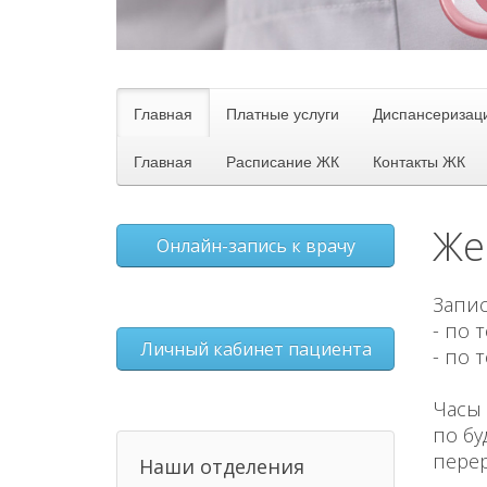
Главная
Платные услуги
Диспансеризац
Главная
Расписание ЖК
Контакты ЖК
Же
Онлайн-запись к врачу
Запис
- по 
Личный кабинет пациента
- по 
Часы 
по буд
перер
Наши отделения