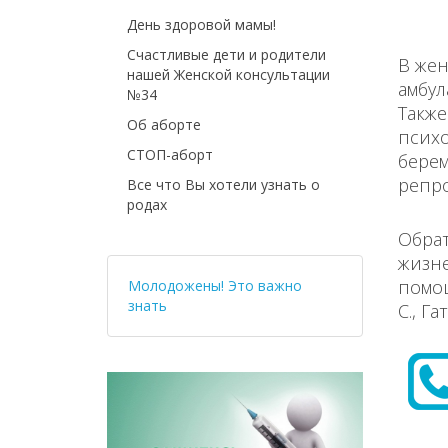
День здоровой мамы!
Счастливые дети и родители
В жен
нашей Женской консультации
амбу
№34
Также
Об аборте
псих
СТОП-аборт
берем
репро
Все что Вы хотели узнать о
родах
Обра
жизн
помощ
Молодожены! Это важно
знать
С., Га