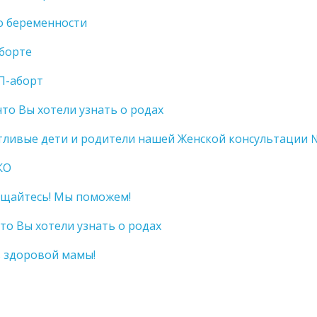
о беременности
аборте
П-аборт
что Вы хотели узнать о родах
тливые дети и родители нашей Женской консультации 
КО
щайтесь! Мы поможем!
что Вы хотели узнать о родах
 здоровой мамы!