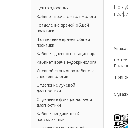
По су
Центр здоровья
граф
Кабинет врача офтальмолога
I отделение врачей общей
практики
II отделение врачей общей
практики
Уважа
Кабинет дневного стационара
По тех
Кабинет врача эндокринолога
Поликли
Дневной стационар кабинета
эндокринологии
Прин
Отделение лучевой
диагностики
С уваж
Отделение функциональной
диагностики
Кабинет медицинской
профилактики
Отделение медицинской