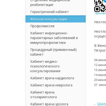
реабилитации
Гериатричекий кабинет
Женская консультация
Неотло
Профкомиссия
Неотло
Кабинет инфекционно-
осущес
паразитарных заболеваний и
иммунопрофилактики
В Женс
Процедурный (прививочный)
Петрог
кабинет
06 июня
Кабинет медико-
12 июня
психологического
13 июня
консультирования
14 июня
Кабинет врача кардиолога
20 июня
Кабинет врача невролога
27 июня
Кабинет врача
отоларинголога
Шко
Кабинет врача уролога
-