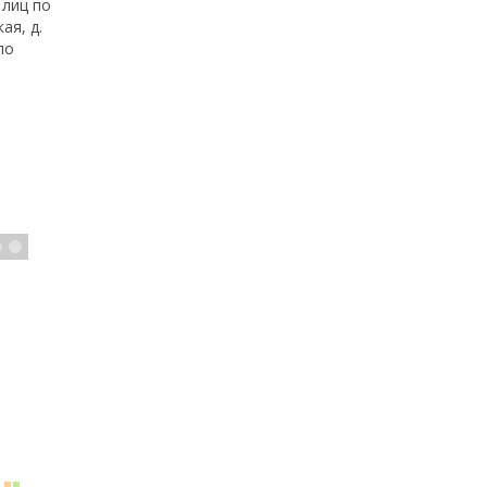
 лиц по
ая, д.
по