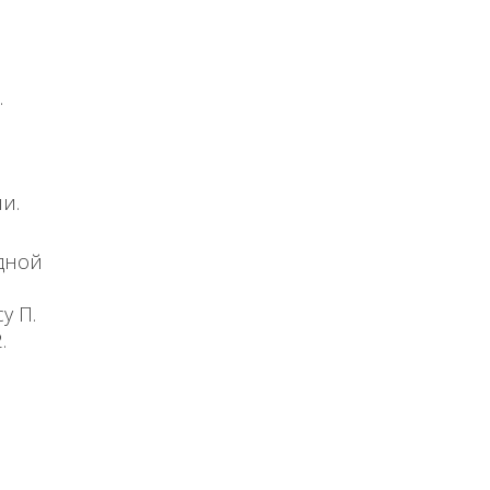
.
и.
дной
у П.
.