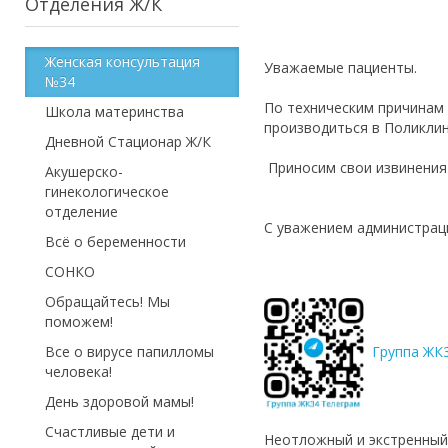
Отделения Ж/К
Женская консультация
Уважаемые пациенты.
№34
По техническим причинам с
Школа материнства
производиться в Поликлини
Дневной Стационар Ж/К
Приносим свои извине
Акушерско-
гинекологическое
отделение
С уважением администраци
Всё о беременности
СОНКО
Обращайтесь! Мы
поможем!
Все о вирусе папилломы
Группа ЖК
человека!
День здоровой мамы!
Счастливые дети и
Неотложный и экстренный 