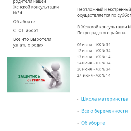
родители нашей
Женской консультации
Неотложный и экстренный
№34
осуществляется по суббота
Об аборте
В Женской консультации №
СТОП-аборт
Петроградского района.
Все что Вы хотели
06 июня - ЖК № 34
узнать о родах
12 июня - ЖК № 34
13 июня - ЖК № 14
14 июня - ЖК № 34
20 июня - ЖК № 34
27 июня - ЖК № 14
Школа материнства
-
-
Всё о беременности
-
Об аборте