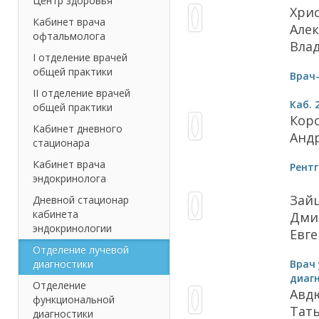
Центр здоровья
Хри
Кабинет врача
Але
офтальмолога
Вла
I отделение врачей
общей практики
Врач
II отделение врачей
Каб. 
общей практики
Кор
Кабинет дневного
Анд
стационара
Кабинет врача
Рент
эндокринолога
Зай
Дневной стационар
кабинета
Дми
эндокринологии
Евг
Отделение лучевой
диагностики
Врач
диаг
Отделение
Авд
функциональной
Тат
диагностики