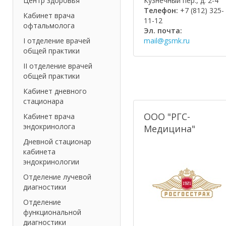
Кузнечный пер., д. 2-4
Центр здоровья
Телефон:
+7 (812) 325-
Кабинет врача
11-12
офтальмолога
Эл. почта:
mail@gsmk.ru
I отделение врачей
общей практики
II отделение врачей
общей практики
Кабинет дневного
стационара
ООО "РГС-
Кабинет врача
эндокринолога
Медицина"
Дневной стационар
кабинета
эндокринологии
Отделение лучевой
диагностики
Отделение
функциональной
диагностики