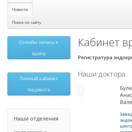
Новости
Поиск по сайту
Кабинет вр
Онлайн-запись к
врачу
Регистратура эндокр
Наши доктора
Личный кабинет
Була
пациента
Ана
Вал
Заве
Наши отделения
эндо
цент
эндо