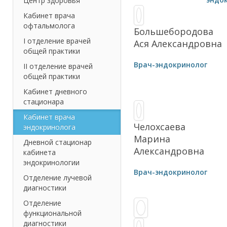
Центр здоровья
Кабинет врача
офтальмолога
Большебородова
I отделение врачей
Ася Александровна
общей практики
Врач-эндокринолог
II отделение врачей
общей практики
Кабинет дневного
стационара
Кабинет врача
Челохсаева
эндокринолога
Марина
Дневной стационар
Александровна
кабинета
эндокринологии
Врач-эндокринолог
Отделение лучевой
диагностики
Отделение
функциональной
диагностики