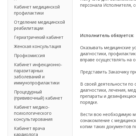
персонала Исполнителя, с
Кабинет медицинской
профилактики
Отделение медицинской
реабилитации
Исполнитель обязуется:
Гериатричекий кабинет
Женская консультация
Оказывать медицинские у
диагностики, профилактик
Профкомиссия
вправе осуществлять на о
Кабинет инфекционно-
паразитарных
Представить Заказчику пр
заболеваний и
иммунопрофилактики
В своей деятельности по 
диагностики, лечения, ме
Процедурный
препараты и дезинфекцио
(прививочный) кабинет
порядке.
Кабинет медико-
психологического
Вести всю необходимую м
консультирования
ознакомление с медицинс
копии таких документов п
Кабинет врача
кардиолога