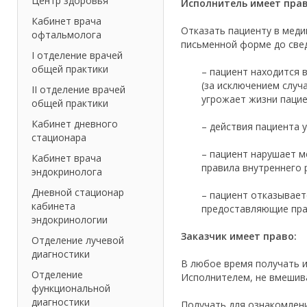
Центр здоровья
Исполнитель имеет прав
Кабинет врача
Отказать пациенту в меди
офтальмолога
письменной форме до свед
I отделение врачей
общей практики
– пациент находится 
(за исключением случ
II отделение врачей
угрожает жизни пацие
общей практики
Кабинет дневного
– действия пациента 
стационара
– пациент нарушает м
Кабинет врача
правила внутреннего 
эндокринолога
Дневной стационар
– пациент отказывает
кабинета
предоставляющие пра
эндокринологии
Заказчик имеет право:
Отделение лучевой
диагностики
В любое время получать 
Отделение
Исполнителем, не вмешив
функциональной
диагностики
Получать для ознакомлен