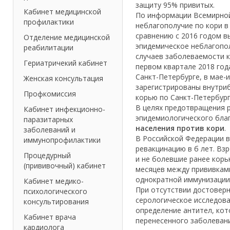
защиту 95% привитых.
Кабинет медицинской
По информации Всемирной
профилактики
неблагополучие по кори в
сравнению с 2016 годом вы
Отделение медицинской
эпидемическое неблагопол
реабилитации
случаев заболеваемости к
Гериатричекий кабинет
первом квартале 2018 год
Санкт-Петербурге, в мае-
Женская консультация
зарегистрированы внутриб
Профкомиссия
корью по Санкт-Петербург
В целях предотвращения 
Кабинет инфекционно-
эпидемиологического бла
паразитарных
населения против кори
.
заболеваний и
В Российской Федерации в
иммунопрофилактики
ревакцинацию в б лет. Взр
Процедурный
и не болевшие ранее корь
(прививочный) кабинет
месяцев между прививками
однократной иммунизации
Кабинет медико-
При отсутствии достоверн
психологического
серологическое исследов
консультирования
определение антител, кот
Кабинет врача
перенесенного заболевани
кардиолога