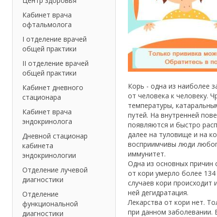
Центр здоровья
Кабинет врача
офтальмолога
I отделение врачей
общей практики
II отделение врачей
общей практики
Корь - одна из наиболее 
Кабинет дневного
от человека к человеку. 
стационара
температуры, катаральны
Кабинет врача
путей. На внутренней пов
эндокринолога
появляются и быстро расп
далее на туловище и на к
Дневной стационар
восприимчивы люди любого
кабинета
иммунитет.
эндокринологии
Одна из основных причин с
Отделение лучевой
от кори умерло более 134
диагностики
случаев кори происходит 
ней дегидратация.
Отделение
Лекарства от кори нет. Т
функциональной
при данном заболевании.
диагностики